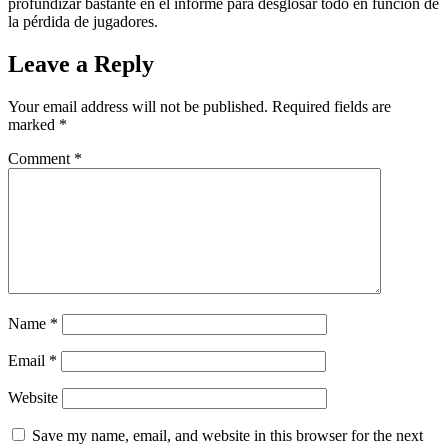
profundizar bastante en el informe para desglosar todo en función de
la pérdida de jugadores.
Leave a Reply
Your email address will not be published.
Required fields are
marked
*
Comment
*
Name
*
Email
*
Website
Save my name, email, and website in this browser for the next