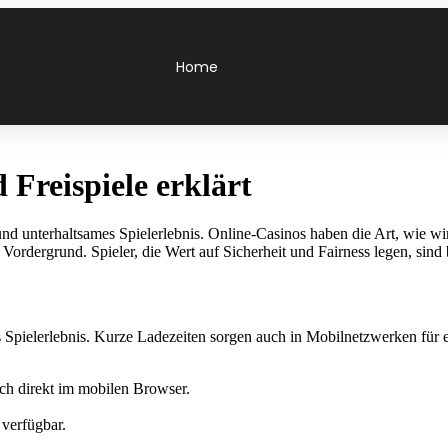
Home
 Freispiele erklärt
und unterhaltsames Spielerlebnis. Online-Casinos haben die Art, wie wir 
 Vordergrund. Spieler, die Wert auf Sicherheit und Fairness legen, sind
 Spielerlebnis. Kurze Ladezeiten sorgen auch in Mobilnetzwerken für ei
auch direkt im mobilen Browser.
 verfügbar.