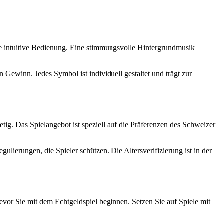
ine intuitive Bedienung. Eine stimmungsvolle Hintergrundmusik
 Gewinn. Jedes Symbol ist individuell gestaltet und trägt zur
tig. Das Spielangebot ist speziell auf die Präferenzen des Schweizer
ulierungen, die Spieler schützen. Die Altersverifizierung ist in der
evor Sie mit dem Echtgeldspiel beginnen. Setzen Sie auf Spiele mit