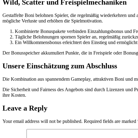
Wild, Scatter und Freispielmechaniken
Gestaffelte Boni belohnen Spieler, die regelmäßig wiederkehren und
mögliche Verluste und erhöhen die Spielmotivation.
Kombinierte Bonuspakete verbinden Einzahlungsbonus und Fre
Tägliche Belohnungen spornen Spieler an, regelmäßig zurückz
Ein Willkommensbonus erleichtert den Einstieg und ermöglicht 
Der Bonusspeicher akkumuliert Punkte, die in Freispiele oder Bonusg
Unsere Einschätzung zum Abschluss
Die Kombination aus spannendem Gameplay, attraktiven Boni und mod
Die Sicherheit und Fairness des Angebots sind durch Lizenzen und Pr
ihre Kosten.
Leave a Reply
Your email address will not be published.
Required fields are marked