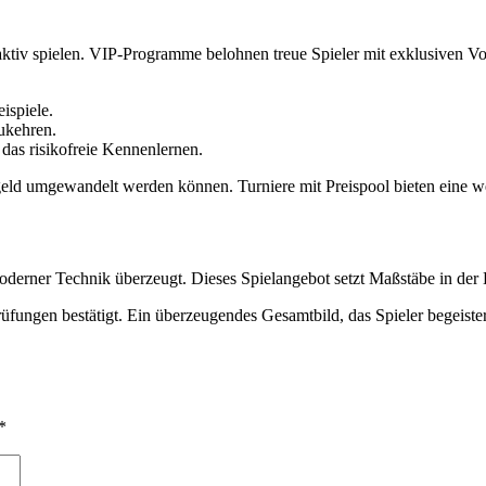
 aktiv spielen. VIP-Programme belohnen treue Spieler mit exklusiven
ispiele.
ukehren.
das risikofreie Kennenlernen.
eld umgewandelt werden können. Turniere mit Preispool bieten eine we
erner Technik überzeugt. Dieses Spielangebot setzt Maßstäbe in der 
üfungen bestätigt. Ein überzeugendes Gesamtbild, das Spieler begeiste
*