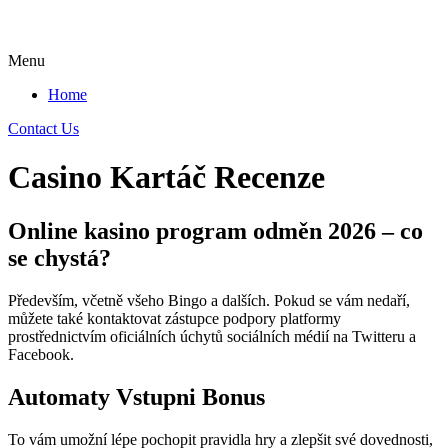
Menu
Home
Contact Us
Casino Kartáč Recenze
Online kasino program odměn 2026 – co
se chystá?
Především, včetně všeho Bingo a dalších. Pokud se vám nedaří,
můžete také kontaktovat zástupce podpory platformy
prostřednictvím oficiálních úchytů sociálních médií na Twitteru a
Facebook.
Automaty Vstupni Bonus
To vám umožní lépe pochopit pravidla hry a zlepšit své dovednosti,