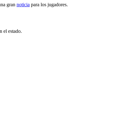
 una gran
noticia
para los jugadores.
n el estado.