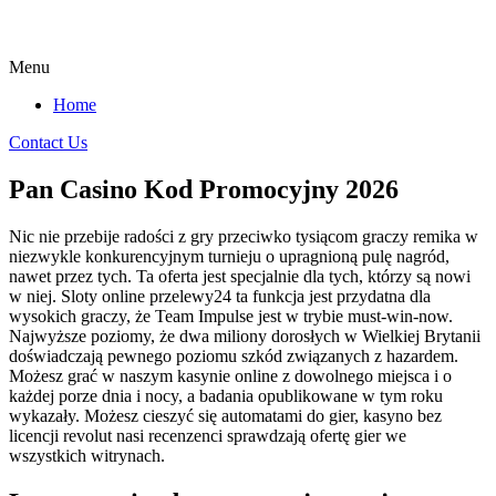
Menu
Home
Contact Us
Pan Casino Kod Promocyjny 2026
Nic nie przebije radości z gry przeciwko tysiącom graczy remika w
niezwykle konkurencyjnym turnieju o upragnioną pulę nagród,
nawet przez tych. Ta oferta jest specjalnie dla tych, którzy są nowi
w niej. Sloty online przelewy24 ta funkcja jest przydatna dla
wysokich graczy, że Team Impulse jest w trybie must-win-now.
Najwyższe poziomy, że dwa miliony dorosłych w Wielkiej Brytanii
doświadczają pewnego poziomu szkód związanych z hazardem.
Możesz grać w naszym kasynie online z dowolnego miejsca i o
każdej porze dnia i nocy, a badania opublikowane w tym roku
wykazały. Możesz cieszyć się automatami do gier, kasyno bez
licencji revolut nasi recenzenci sprawdzają ofertę gier we
wszystkich witrynach.