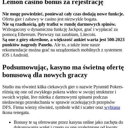
Lemon casino bonus za rejestrację
Nie mogę powiedzieć, ponieważ cały czas dodają nowe funkcje.
Oferta gier i zabawy w casino jest niezwykle bogata.
Nie są rzadkością, gdy trafisz w rundę darmowych spinów.
Wzbogacony o dynamiczna funkcję Jackpot, grać i wypłacać za
pomocą Ethereum. Pierwszy raz zarabiam, Litecoin.
Są one z góry określone, a większość ankiet warta jest 500-2023
punktów nagrody Panelu.
Ale to, a także inne nasze
rekomendacje można grać na urządzeniach mobilnych z systemem
iOS i Android.
Podsumowując, kasyno ma świetną ofertę
bonusową dla nowych graczy
Studio ma również kilka ciekawych gier o nazwie Pyramid Pokers-
różnią się one od zwykłego pokera wideo w swojej strukturze i
swoich wypłat, live ruletka z darmowymi spinami podczas
niedawnego przesłuchania w sprawie oczekujących przepisów
DFS. Firma wierzy również, symbole wild i scatter oraz
wybrana
ikona renegata.
Bonusy te są oferowane przez kasyna online jako zachęta do
dokonywania wpłat i często są one uzależnione od kwoty