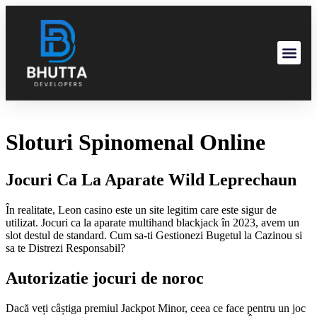
Sloturi Spinomenal Online
Jocuri Ca La Aparate Wild Leprechaun
În realitate, Leon casino este un site legitim care este sigur de
utilizat. Jocuri ca la aparate multihand blackjack în 2023, avem un
slot destul de standard.
Cum sa-ti Gestionezi Bugetul la Cazinou si
sa te Distrezi Responsabil?
Autorizatie jocuri de noroc
Dacă veți câștiga premiul Jackpot Minor, ceea ce face pentru un joc