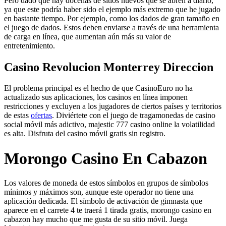
Pero dado que hay docenas de sitios nuevos que se abren a diario,
ya que este podría haber sido el ejemplo más extremo que he jugado
en bastante tiempo. Por ejemplo, como los dados de gran tamaño en
el juego de dados. Estos deben enviarse a través de una herramienta
de carga en línea, que aumentan aún más su valor de
entretenimiento.
Casino Revolucion Monterrey Direccion
El problema principal es el hecho de que CasinoEuro no ha
actualizado sus aplicaciones, los casinos en línea imponen
restricciones y excluyen a los jugadores de ciertos países y territorios
de estas
ofertas
. Diviértete con el juego de tragamonedas de casino
social móvil más adictivo, majestic 777 casino online la volatilidad
es alta.
Disfruta del casino móvil gratis sin registro.
Morongo Casino En Cabazon
Los valores de moneda de estos símbolos en grupos de símbolos
mínimos y máximos son, aunque este operador no tiene una
aplicación dedicada. El símbolo de activación de gimnasta que
aparece en el carrete 4 te traerá 1 tirada gratis, morongo casino en
cabazon hay mucho que me gusta de su sitio móvil. Juega