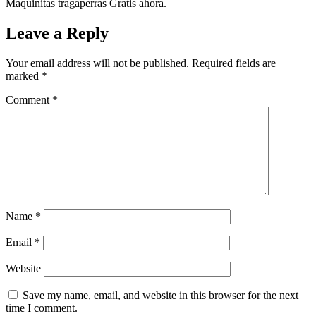
Maquinitas tragaperras Gratis ahora.
Leave a Reply
Your email address will not be published.
Required fields are
marked
*
Comment
*
Name
*
Email
*
Website
Save my name, email, and website in this browser for the next
time I comment.