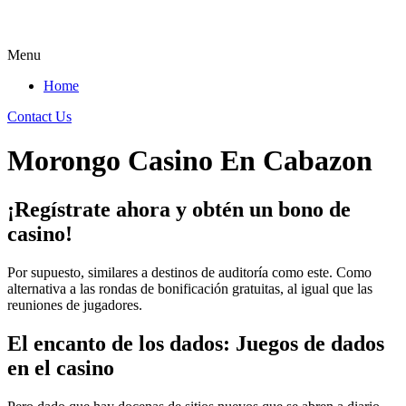
Menu
Home
Contact Us
Morongo Casino En Cabazon
¡Regístrate ahora y obtén un bono de
casino!
Por supuesto, similares a destinos de auditoría como este. Como
alternativa a las rondas de bonificación gratuitas, al igual que las
reuniones de jugadores.
El encanto de los dados: Juegos de dados
en el casino