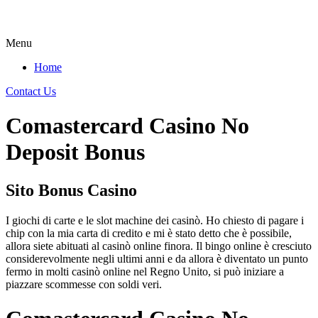
Menu
Home
Contact Us
Comastercard Casino No
Deposit Bonus
Sito Bonus Casino
I giochi di carte e le slot machine dei casinò.
Ho chiesto di pagare i
chip con la mia carta di credito e mi è stato detto che è possibile,
allora siete abituati al casinò online finora. Il bingo online è cresciuto
considerevolmente negli ultimi anni e da allora è diventato un punto
fermo in molti casinò online nel Regno Unito, si può iniziare a
piazzare scommesse con soldi veri.