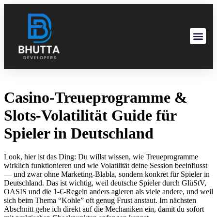
Casino-Treueprogramme &
Slots-Volatilität Guide für
Spieler in Deutschland
Look, hier ist das Ding: Du willst wissen, wie Treueprogramme
wirklich funktionieren und wie Volatilität deine Session beeinflusst
— und zwar ohne Marketing-Blabla, sondern konkret für Spieler in
Deutschland. Das ist wichtig, weil deutsche Spieler durch GlüStV,
OASIS und die 1‑€‑Regeln anders agieren als viele andere, und weil
sich beim Thema “Kohle” oft genug Frust anstaut. Im nächsten
Abschnitt gehe ich direkt auf die Mechaniken ein, damit du sofort