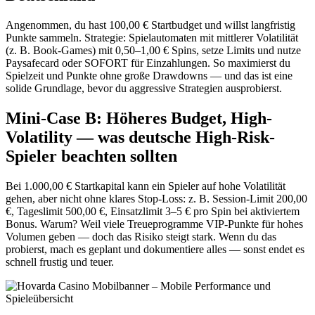
Angenommen, du hast 100,00 € Startbudget und willst langfristig
Punkte sammeln. Strategie: Spielautomaten mit mittlerer Volatilität
(z. B. Book‑Games) mit 0,50–1,00 € Spins, setze Limits und nutze
Paysafecard oder SOFORT für Einzahlungen. So maximierst du
Spielzeit und Punkte ohne große Drawdowns — und das ist eine
solide Grundlage, bevor du aggressive Strategien ausprobierst.
Mini-Case B: Höheres Budget, High-
Volatility — was deutsche High-Risk-
Spieler beachten sollten
Bei 1.000,00 € Startkapital kann ein Spieler auf hohe Volatilität
gehen, aber nicht ohne klares Stop-Loss: z. B. Session-Limit 200,00
€, Tageslimit 500,00 €, Einsatzlimit 3–5 € pro Spin bei aktiviertem
Bonus. Warum? Weil viele Treueprogramme VIP-Punkte für hohes
Volumen geben — doch das Risiko steigt stark. Wenn du das
probierst, mach es geplant und dokumentiere alles — sonst endet es
schnell frustig und teuer.