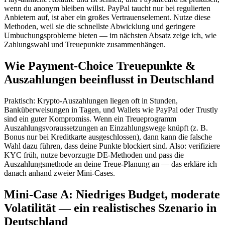
wenn du anonym bleiben willst. PayPal taucht nur bei regulierten
Anbietern auf, ist aber ein großes Vertrauenselement. Nutze diese
Methoden, weil sie die schnellste Abwicklung und geringere
Umbuchungsprobleme bieten — im nächsten Absatz zeige ich, wie
Zahlungswahl und Treuepunkte zusammenhängen.
Wie Payment-Choice Treuepunkte &
Auszahlungen beeinflusst in Deutschland
Praktisch: Krypto-Auszahlungen liegen oft in Stunden,
Banküberweisungen in Tagen, und Wallets wie PayPal oder Trustly
sind ein guter Kompromiss. Wenn ein Treueprogramm
Auszahlungsvoraussetzungen an Einzahlungswege knüpft (z. B.
Bonus nur bei Kreditkarte ausgeschlossen), dann kann die falsche
Wahl dazu führen, dass deine Punkte blockiert sind. Also: verifiziere
KYC früh, nutze bevorzugte DE‑Methoden und pass die
Auszahlungsmethode an deine Treue-Planung an — das erkläre ich
danach anhand zweier Mini-Cases.
Mini-Case A: Niedriges Budget, moderate
Volatilität — ein realistisches Szenario in
Deutschland