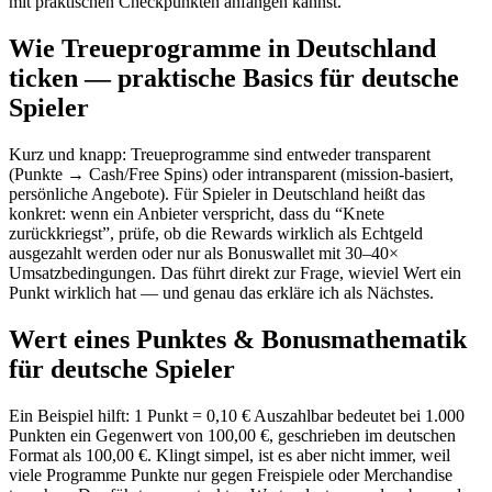
mit praktischen Checkpunkten anfangen kannst.
Wie Treueprogramme in Deutschland
ticken — praktische Basics für deutsche
Spieler
Kurz und knapp: Treueprogramme sind entweder transparent
(Punkte → Cash/Free Spins) oder intransparent (mission-basiert,
persönliche Angebote). Für Spieler in Deutschland heißt das
konkret: wenn ein Anbieter verspricht, dass du “Knete
zurückkriegst”, prüfe, ob die Rewards wirklich als Echtgeld
ausgezahlt werden oder nur als Bonuswallet mit 30–40×
Umsatzbedingungen. Das führt direkt zur Frage, wieviel Wert ein
Punkt wirklich hat — und genau das erkläre ich als Nächstes.
Wert eines Punktes & Bonusmathematik
für deutsche Spieler
Ein Beispiel hilft: 1 Punkt = 0,10 € Auszahlbar bedeutet bei 1.000
Punkten ein Gegenwert von 100,00 €, geschrieben im deutschen
Format als 100,00 €. Klingt simpel, ist es aber nicht immer, weil
viele Programme Punkte nur gegen Freispiele oder Merchandise