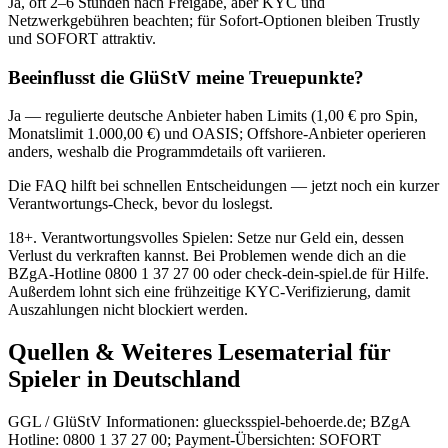
Ja, oft 2–6 Stunden nach Freigabe, aber KYC und
Netzwerkgebühren beachten; für Sofort-Optionen bleiben Trustly
und SOFORT attraktiv.
Beeinflusst die GlüStV meine Treuepunkte?
Ja — regulierte deutsche Anbieter haben Limits (1,00 € pro Spin,
Monatslimit 1.000,00 €) und OASIS; Offshore-Anbieter operieren
anders, weshalb die Programmdetails oft variieren.
Die FAQ hilft bei schnellen Entscheidungen — jetzt noch ein kurzer
Verantwortungs-Check, bevor du loslegst.
18+. Verantwortungsvolles Spielen: Setze nur Geld ein, dessen
Verlust du verkraften kannst. Bei Problemen wende dich an die
BZgA‑Hotline 0800 1 37 27 00 oder check-dein-spiel.de für Hilfe.
Außerdem lohnt sich eine frühzeitige KYC‑Verifizierung, damit
Auszahlungen nicht blockiert werden.
Quellen & Weiteres Lesematerial für
Spieler in Deutschland
GGL / GlüStV Informationen: gluecksspiel‑behoerde.de; BZgA
Hotline: 0800 1 37 27 00; Payment-Übersichten: SOFORT