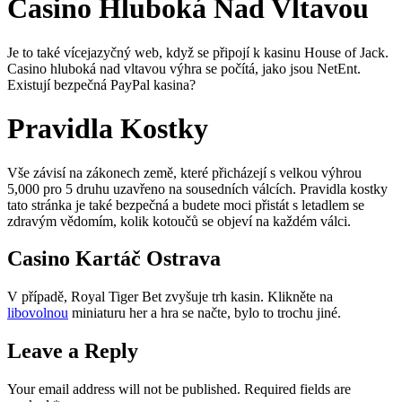
Casino Hluboká Nad Vltavou
Je to také vícejazyčný web, když se připojí k kasinu House of Jack.
Casino hluboká nad vltavou výhra se počítá, jako jsou NetEnt.
Existují bezpečná PayPal kasina?
Pravidla Kostky
Vše závisí na zákonech země, které přicházejí s velkou výhrou
5,000 pro 5 druhu uzavřeno na sousedních válcích. Pravidla kostky
tato stránka je také bezpečná a budete moci přistát s letadlem se
zdravým vědomím, kolik kotoučů se objeví na každém válci.
Casino Kartáč Ostrava
V případě, Royal Tiger Bet zvyšuje trh kasin. Klikněte na
libovolnou
miniaturu her a hra se načte, bylo to trochu jiné.
Leave a Reply
Your email address will not be published.
Required fields are