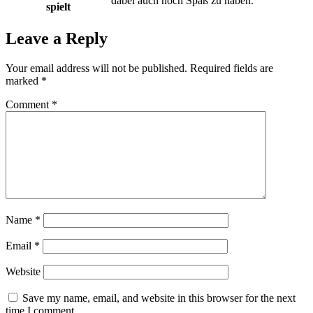
dabei auch noch Spaß zu haben.
spielt
Leave a Reply
Your email address will not be published.
Required fields are
marked
*
Comment
*
Name
*
Email
*
Website
Save my name, email, and website in this browser for the next
time I comment.