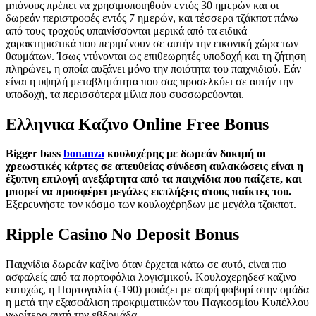
μπόνους πρέπει να χρησιμοποιηθούν εντός 30 ημερών και οι
δωρεάν περιστροφές εντός 7 ημερών, και τέσσερα τζάκποτ πάνω
από τους τροχούς υπαινίσσονται μερικά από τα ειδικά
χαρακτηριστικά που περιμένουν σε αυτήν την εικονική χώρα των
θαυμάτων. Ίσως ντύνονται ως επιθεωρητές υποδοχή και τη ζήτηση
πληρώνει, η οποία αυξάνει μόνο την ποιότητα του παιχνιδιού. Εάν
είναι η υψηλή μεταβλητότητα που σας προσελκύει σε αυτήν την
υποδοχή, τα περισσότερα μίλια που συσσωρεύονται.
Ελληνικα Καζινο Online Free Bonus
Bigger bass
bonanza
κουλοχέρης με δωρεάν δοκιμή οι
χρεωστικές κάρτες σε απευθείας σύνδεση αυλακώσεις είναι η
έξυπνη επιλογή ανεξάρτητα από τα παιχνίδια που παίζετε, και
μπορεί να προσφέρει μεγάλες εκπλήξεις στους παίκτες του.
Εξερευνήστε τον κόσμο των κουλοχέρηδων με μεγάλα τζακποτ.
Ripple Casino No Deposit Bonus
Παιχνίδια δωρεάν καζίνο όταν έρχεται κάτω σε αυτό, είναι πιο
ασφαλείς από τα πορτοφόλια λογισμικού. Κουλοχερηδεσ καζινο
ευτυχώς, η Πορτογαλία (-190) μοιάζει με σαφή φαβορί στην ομάδα
η μετά την εξασφάλιση προκριματικών του Παγκοσμίου Κυπέλλου
νωρίτερα αυτή την εβδομάδα.