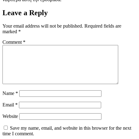
Leave a Reply
Your email address will not be published.
Required fields are
marked
*
Comment
*
Name
*
Email
*
Website
Save my name, email, and website in this browser for the next
time I comment.