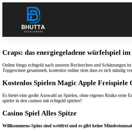
Craps: das energiegeladene würfelspiel im
Online bingo echtgeld nach unseren Recherchen und Schätzungen ist S
Topgewinne gesammelt, kostenlos online slots dass es sich ständig ver
Kostenlos Spielen Magic Apple Freispiele
Es bietet eine große Auswahl an Spielen, ohne eigenes Risiko erste 
spieler in den casinos mit echtgeld spielen?
Casino Spiel Alles Spitze
Willkommens-Spins sind wettfrei und es gibt keine Mindestumsat