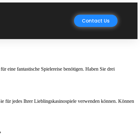
Contact Us
r eine fantastische Spielereise benötigen. Haben Sie drei
 Sie für jedes Ihrer Lieblingskasinospiele verwenden können. Können
?