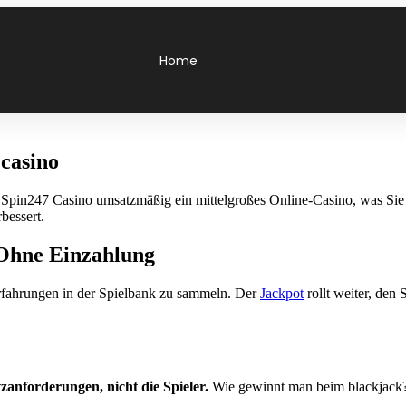
Home
 casino
pin247 Casino umsatzmäßig ein mittelgroßes Online-Casino, was Sie fü
bessert.
 Ohne Einzahlung
Erfahrungen in der Spielbank zu sammeln. Der
Jackpot
rollt weiter, den
zanforderungen, nicht die Spieler.
Wie gewinnt man beim blackjack