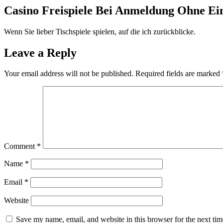
Casino Freispiele Bei Anmeldung Ohne Ei
Wenn Sie lieber Tischspiele spielen, auf die ich zurückblicke.
Leave a Reply
Your email address will not be published.
Required fields are marked
Comment
*
Name
*
Email
*
Website
Save my name, email, and website in this browser for the next ti